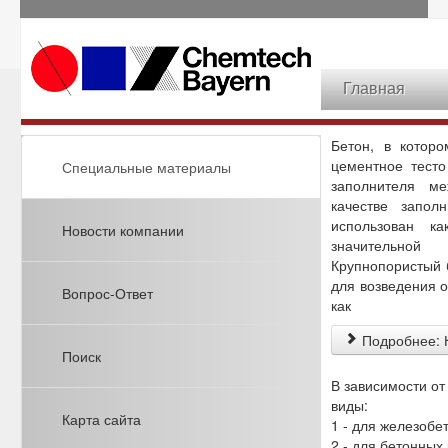
Главная
Бетон, в которо
цементное тесто
Специальные материалы
заполнителя ме
качестве запол
использован к
Новости компании
значительно
Крупнопорист
ый
для возведения 
Вопрос-Ответ
как
Подробнее: К
Поиск
В зависимости от
виды:
Карта сайта
1 - для железобе
2 - для бетонных