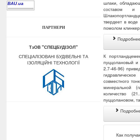
шлаки, обладающ
BAU
.
ua
составом и в
Шлакопортландце
твердеет в воде
помолом клинкер
ПАРТНЕРИ
Подробнее:
ТзОВ "СПЕЦБУДІЗОЛ"
К портландцемен
СПЕЦІАЛІЗОВАНІ БУДІВЕЛЬНІ ТА
пуццолановый и 
ІЗОЛЯЦІЙНІ ТЕХНОЛОГІЇ
2.7-46-96) приве
гидравлическо
совместного тонк
минеральной (г
количество (2
пуццолановом, та
Подробнее
Как получа