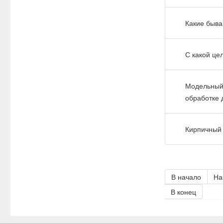
Какие быва
С какой це
Модельный 
обработке 
Кирпичный 
В начало
На
В конец